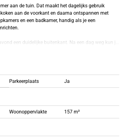
mer aan de tuin. Dat maakt het dagelijks gebruik
, koken aan de voorkant en daarna ontspannen met
laapkamers en een badkamer, handig als je een
nrichten.
avond een duidelijke buitenkant. Na een dag weg kun je
tten naar de woonkamer.
olledig elektrisch energiesysteem is de technische
uitbreidingsmogelijkheden;
mgeving van Sliedrecht en heeft een rustige, dorpse
verdieping;
Parkeerplaats
Ja
 tot extra kamer(s);
nergiesysteem met elektrische radiatoren, een
s verstreken. Individuele koperswensen kunnen daarom
nepanelen.
ereidingen voor de bouw volgens planning kunnen
Woonoppervlakte
157 m²
dit jaar en wordt de woning eind 2027 opgeleverd.
erkopties van toepassing zijn.