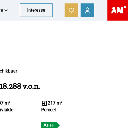
ce
Interesse
chikbaar
18.288 v.o.n.
57 m²
217 m²
rvlakte
Perceel
A+++