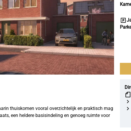
Kame
J
Park
+1
Dir
rin thuiskomen vooral overzichtelijk en praktisch mag
ats, een heldere basisindeling en genoeg ruimte voor