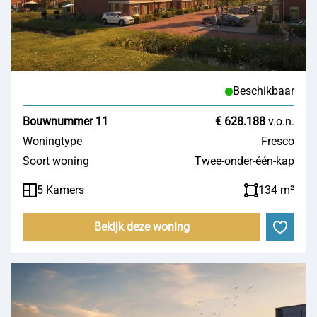
Beschikbaar
Bouwnummer 11
€ 628.188
v.o.n.
Woningtype
Fresco
Soort woning
Twee-onder-één-kap
5 Kamers
134 m²
Bekijk deze woning